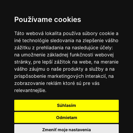
SK
Používame cookies
Táto webová lokalita používa súbory cookie a
iné technológie sledovania na zlepšenie vášho
zážitku z prehliadania na nasledujúce účely:
na umožnenie základnej funkčnosti webovej
stránky
,
pre lepší zážitok na webe
,
na meranie
vášho záujmu o naše produkty a služby a na
prispôsobenie marketingových interakcií
,
na
zobrazovanie reklám ktoré sú pre vás
relevantnejšie
.
Súhlasím
Odmietam
Zmeniť moje nastavenia