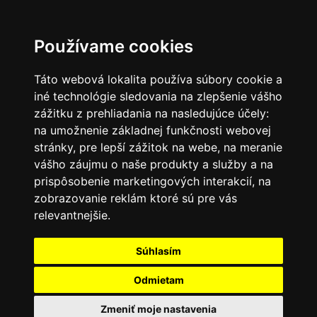
SK
Používame cookies
Táto webová lokalita používa súbory cookie a
iné technológie sledovania na zlepšenie vášho
zážitku z prehliadania na nasledujúce účely:
na umožnenie základnej funkčnosti webovej
stránky
,
pre lepší zážitok na webe
,
na meranie
vášho záujmu o naše produkty a služby a na
prispôsobenie marketingových interakcií
,
na
zobrazovanie reklám ktoré sú pre vás
relevantnejšie
.
Súhlasím
Odmietam
Zmeniť moje nastavenia